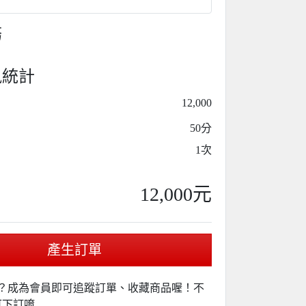
務
訊統計
12,000
50分
1次
12,000元
產生訂單
？成為會員即可追蹤訂單、收藏商品喔！不
可下訂唷