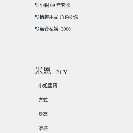
💘小親 69 無套吹
💘情趣用品 角色扮演
💘無套私議+3000
米恩
21
Y
小姐國籍
方式
身高
罩杯