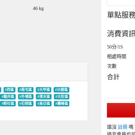
46
kg
單點服
消費資
50分/1S
相處時間
次數
合計
#西區
#南屯區
#大甲區
#沙鹿區
#龍井區
#外埔區
#清水區
#大肚區
#新社區
#石岡區
#烏日區
#霧峰區
還沒
註冊
嗎
過非會員也