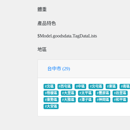
體重
產品特色
$Model.goodsdata.TagDataLists
地區
台中市 (29)
#北區
#西屯區
#中區
#北屯區
#東區
#南區
#梧棲區
#大里區
#太平區
#豐原區
#后里區
#東勢區
#大雅區
#潭子區
#神岡區
#和平區
#大安區