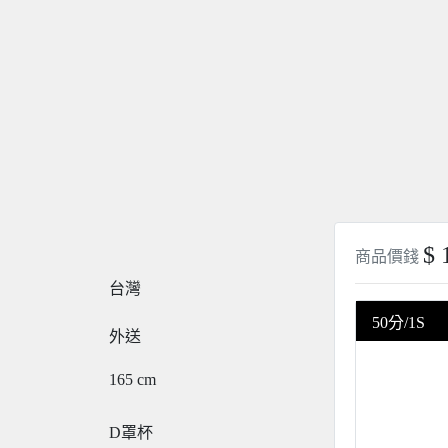
$ 
商品價錢
台灣
50分/1S
外送
165
cm
D罩杯