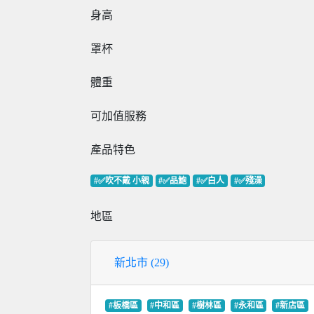
身高
罩杯
體重
可加值服務
產品特色
#✅吹不戴 小親
#✅品鮑
#✅白人
#✅殘澡
地區
新北市 (29)
#板橋區
#中和區
#樹林區
#永和區
#新店區