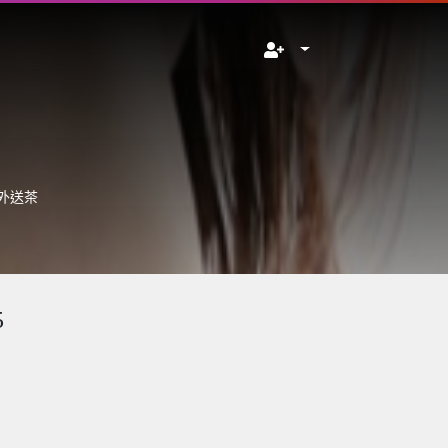
外送茶
5