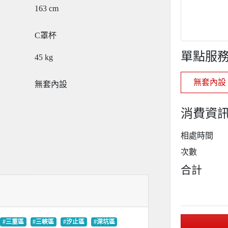
163
cm
C罩杯
單點服
45
kg
無套內設
無套內設
消費資
相處時間
次數
合計
#三重區
#三峽區
#汐止區
#深坑區