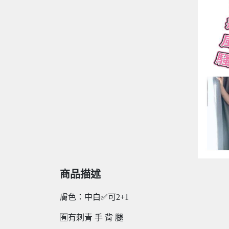
商品描述
膚色：中白✅可2+1
🈶有刺青 手 背 腿