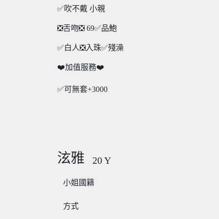
✅吹不戴 小親
❎舌吻❎ 69✅品鮑
✅白人❎入珠✅殘澡
❤️加值服務❤️
✅可無套+3000
泫雅
20
Y
小姐國籍
方式