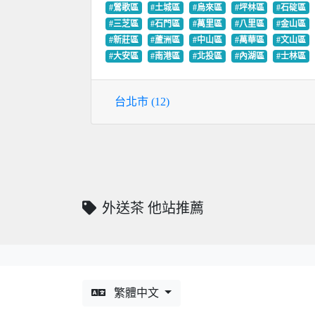
#鶯歌區
#土城區
#烏來區
#坪林區
#石碇區
#三芝區
#石門區
#萬里區
#八里區
#金山區
#新莊區
#蘆洲區
#中山區
#萬華區
#文山區
#大安區
#南港區
#北投區
#內湖區
#士林區
台北市 (12)
外送茶 他站推薦
繁體中文