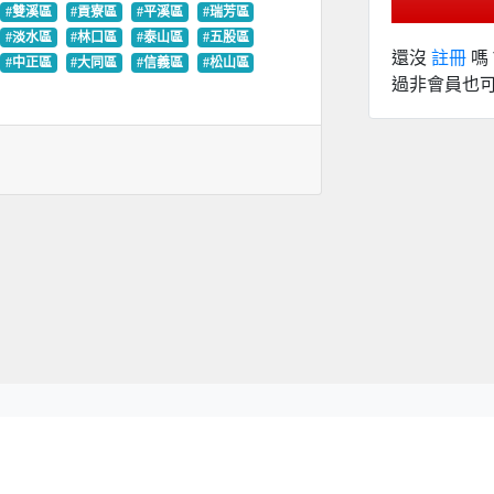
#雙溪區
#貢寮區
#平溪區
#瑞芳區
#淡水區
#林口區
#泰山區
#五股區
還沒
註冊
嗎
#中正區
#大同區
#信義區
#松山區
過非會員也